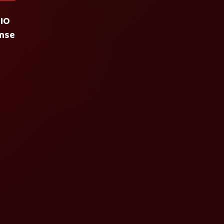
DIO
ense