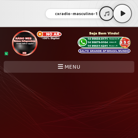
cxradio-masculino-1
MENU